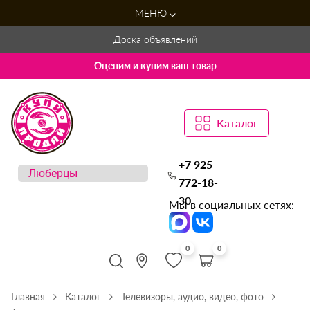
МЕНЮ
Доска объявлений
Оценим и купим ваш товар
Каталог
+7 925
772-18-
30
Мы в социальных сетях:
0
0
Главная
Каталог
Телевизоры, аудио, видео, фото