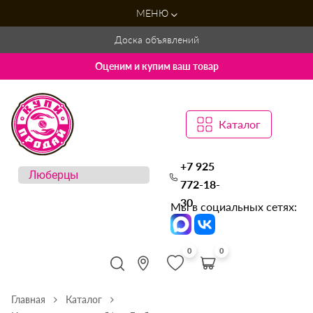
МЕНЮ
Доска объявлений
Оценим и купим ваш товар
Каталог
+7 925
772-18-
30
Мы в социальных сетях:
0
0
Главная
Каталог