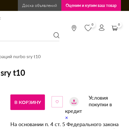
Доска объявлений
Оценим и купим ваш товар
:
0
0
аций nurbo sry t10
sry t10
Условия
В КОРЗИНУ
покупки в
кредит
×
На основании п. 4 ст. 5 Федерального закона