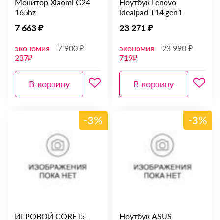
Монитор Xiaomi G24
Ноутбук Lenovo
165hz
idealpad T14 gen1
7 663 ₽
23 271 ₽
экономия
7 900 ₽
экономия
23 990 ₽
237₽
719₽
В корзину
В корзину
-3%
-3%
ИГРОВОЙ CORE I5-
Ноутбук ASUS