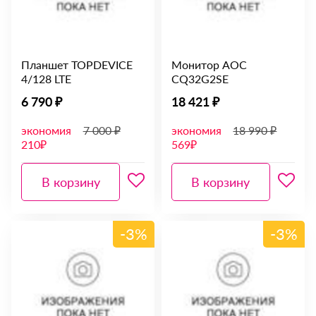
Планшет TOPDEVICE
Монитор AOC
4/128 LTE
CQ32G2SE
6 790 ₽
18 421 ₽
экономия
7 000 ₽
экономия
18 990 ₽
210₽
569₽
В корзину
В корзину
-3%
-3%