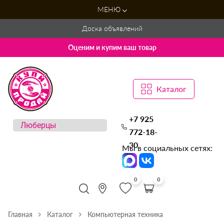
МЕНЮ
Доска объявлений
Оценим и купим ваш товар
Каталог
+7 925
772-18-
30
Мы в социальных сетях:
0
0
Главная
Каталог
Компьютерная техника