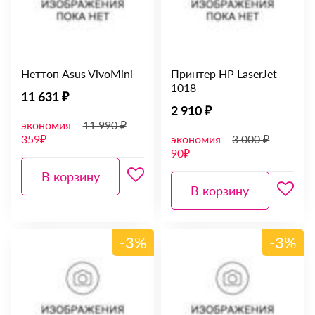
Неттоп Asus VivoMini
Принтер HP LaserJet
1018
11 631 ₽
2 910 ₽
экономия
11 990 ₽
359₽
экономия
3 000 ₽
90₽
В корзину
В корзину
-3%
-3%