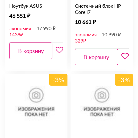
Ноутбук ASUS
Системный блок HP
Core i7
46 551 ₽
10 661 ₽
экономия
47 990 ₽
1439₽
экономия
10 990 ₽
329₽
В корзину
В корзину
-3%
-3%