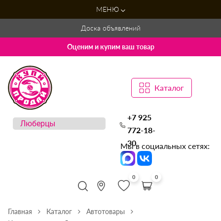
МЕНЮ
Доска объявлений
Оценим и купим ваш товар
Каталог
+7 925
772-18-
30
Мы в социальных сетях:
0
0
Главная
Каталог
Автотовары