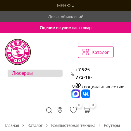
МЕНЮ
Доска объявлений
Оценим и купим ваш товар
Каталог
+7 925
772-18-
30
Мы в социальных сетях:
0
0
Главная
Каталог
Компьютерная техника
Роутеры