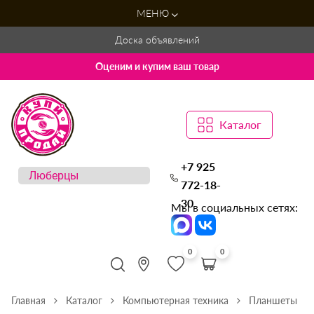
МЕНЮ
Доска объявлений
Оценим и купим ваш товар
Каталог
+7 925
772-18-
30
Мы в социальных сетях:
0
0
Главная
Каталог
Компьютерная техника
Планшеты