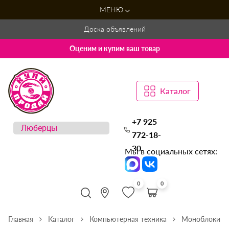
МЕНЮ
Доска объявлений
Оценим и купим ваш товар
Каталог
+7 925
772-18-
30
Мы в социальных сетях:
0
0
Главная
Каталог
Компьютерная техника
Моноблоки