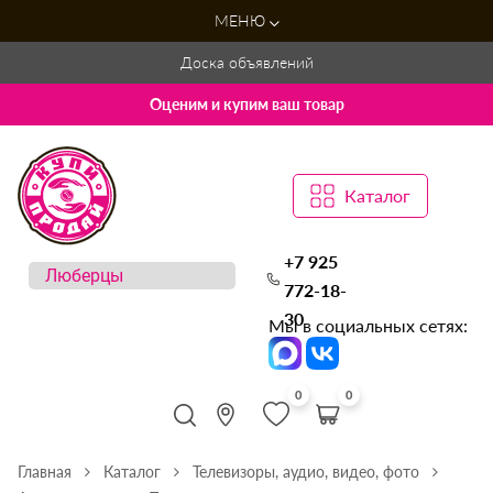
МЕНЮ
Доска объявлений
Оценим и купим ваш товар
Каталог
+7 925
772-18-
30
Мы в социальных сетях:
0
0
Главная
Каталог
Телевизоры, аудио, видео, фото