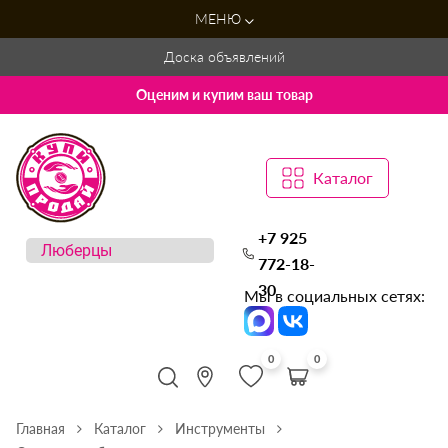
МЕНЮ
Доска объявлений
Оценим и купим ваш товар
Каталог
+7 925
772-18-
30
Мы в социальных сетях:
0
0
Главная
Каталог
Инструменты