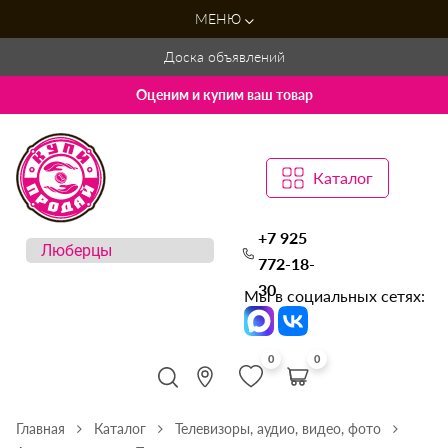
МЕНЮ
Доска объявлений
Оценим и купим ваш товар
Каталог
+7 925
772-18-
30
Мы в социальных сетях:
0
0
Главная
Каталог
Телевизоры, аудио, видео, фото