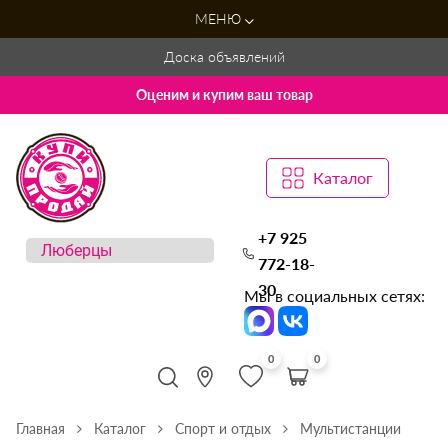
МЕНЮ
Доска объявлений
Оценим и купим ваш товар
Каталог
+7 925
772-18-
30
Мы в социальных сетях:
0
0
Главная
Каталог
Спорт и отдых
Мультистанции