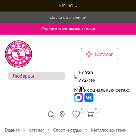
МЕНЮ
Доска объявлений
Оценим и купим ваш товар
Каталог
+7 925
772-18-
30
Мы в социальных сетях:
0
0
Главная
Каталог
Спорт и отдых
Металлоискатели