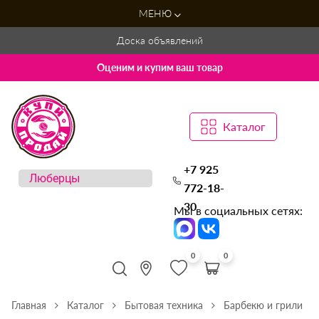
МЕНЮ
Доска объявлений
Оценим и купим ваш товар
Каталог
+7 925
772-18-
30
Мы в социальных сетях:
0
0
Главная
Каталог
Бытовая техника
Барбекю и грили