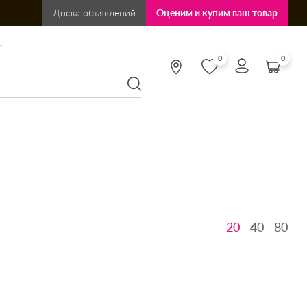
Доска объявлений
Оценим и купим ваш товар
:
0
0
20
40
80