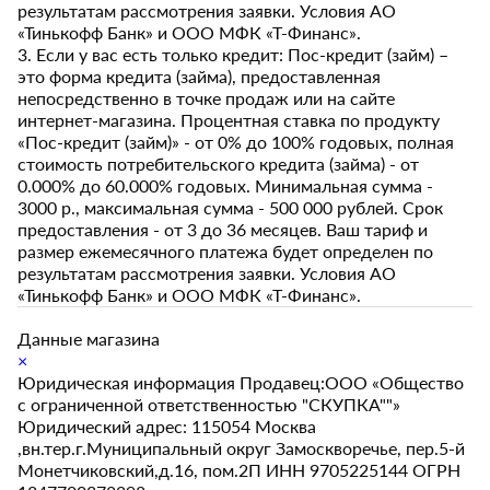
результатам рассмотрения заявки. Условия АО
«Тинькофф Банк» и ООО МФК «Т-Финанс».
3. Если у вас есть только кредит: Пос-кредит (займ) –
это форма кредита (займа), предоставленная
непосредственно в точке продаж или на сайте
интернет-магазина. Процентная ставка по продукту
«Пос-кредит (займ)» - от 0% до 100% годовых, полная
стоимость потребительского кредита (займа) - от
0.000% до 60.000% годовых. Минимальная сумма -
3000 р., максимальная сумма - 500 000 рублей. Срок
предоставления - от 3 до 36 месяцев. Ваш тариф и
размер ежемесячного платежа будет определен по
результатам рассмотрения заявки. Условия АО
«Тинькофф Банк» и ООО МФК «Т-Финанс».
Данные магазина
×
Юридическая информация Продавец:ООО «Общество
с ограниченной ответственностью "СКУПКА""»
Юридический адрес: 115054 Москва
,вн.тер.г.Муниципальный округ Замоскворечье, пер.5-й
Монетчиковский,д.16, пом.2П ИНН 9705225144 ОГРН