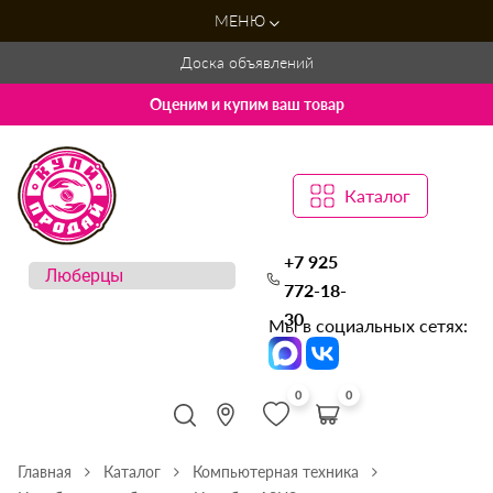
МЕНЮ
Доска объявлений
Оценим и купим ваш товар
Каталог
+7 925
772-18-
30
Мы в социальных сетях:
0
0
Главная
Каталог
Компьютерная техника