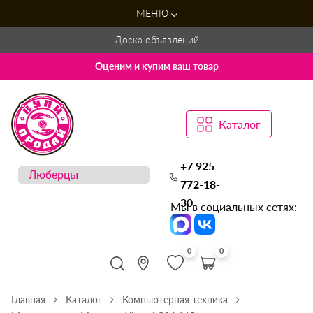
МЕНЮ
Доска объявлений
Оценим и купим ваш товар
Каталог
+7 925
772-18-
30
Мы в социальных сетях:
0
0
Главная
Каталог
Компьютерная техника