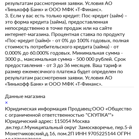
результатам рассмотрения заявки. Условия АО
«Тинькофф Банк» и ООО МФК «Т-Финанс».
3. Если у вас есть только кредит: Пос-кредит (займ) –
это форма кредита (займа), предоставленная
непосредственно в точке продаж или на сайте
интернет-магазина. Процентная ставка по продукту
«Пос-кредит (займ)» - от 0% до 100% годовых, полная
стоимость потребительского кредита (займа) - от
0.000% до 60.000% годовых. Минимальная сумма -
3000 р., максимальная сумма - 500 000 рублей. Срок
предоставления - от 3 до 36 месяцев. Ваш тариф и
размер ежемесячного платежа будет определен по
результатам рассмотрения заявки. Условия АО
«Тинькофф Банк» и ООО МФК «Т-Финанс».
Данные магазина
×
Юридическая информация Продавец:ООО «Общество
с ограниченной ответственностью "СКУПКА""»
Юридический адрес: 115054 Москва
,вн.тер.г.Муниципальный округ Замоскворечье, пер.5-й
Монетчиковский,д.16, пом.2П ИНН 9705225144 ОГРН