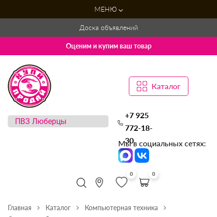
МЕНЮ
Доска объявлений
Оценим и купим ваш товар
Каталог
+7 925
772-18-
30
Мы в социальных сетях:
0
0
Главная
Каталог
Компьютерная техника