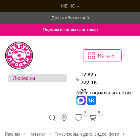
МЕНЮ
Доска объявлений
Оценим и купим ваш товар
Каталог
+7 925
772-18-
30
Мы в социальных сетях:
0
0
Главная
Каталог
Телевизоры, аудио, видео, фото