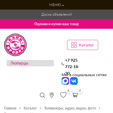
МЕНЮ
Доска объявлений
Оценим и купим ваш товар
Каталог
+7 925
772-18-
30
Мы в социальных сетях:
0
0
Главная
Каталог
Телевизоры, аудио, видео, фото