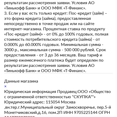
результатам рассмотрения заявки. Условия АО
«Тинькофф Банк» и ООО МФК «Т-Финанс».
3. Если у вас есть только кредит: Пос-кредит (займ) –
это форма кредита (займа), предоставленная
непосредственно в точке продаж или на сайте
интернет-магазина. Процентная ставка по продукту
«Пос-кредит (займ)» - от 0% до 100% годовых, полная
стоимость потребительского кредита (займа) - от
0.000% до 60.000% годовых. Минимальная сумма -
3000 р., максимальная сумма - 500 000 рублей. Срок
предоставления - от 3 до 36 месяцев. Ваш тариф и
размер ежемесячного платежа будет определен по
результатам рассмотрения заявки. Условия АО
«Тинькофф Банк» и ООО МФК «Т-Финанс».
Данные магазина
×
Юридическая информация Продавец:ООО «Общество
с ограниченной ответственностью "СКУПКА""»
Юридический адрес: 115054 Москва
,вн.тер.г.Муниципальный округ Замоскворечье, пер.5-й
Монетчиковский,д.16, пом.2П ИНН 9705225144 ОГРН