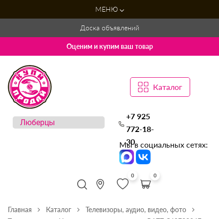
МЕНЮ
Доска объявлений
Оценим и купим ваш товар
Каталог
+7 925
772-18-
30
Мы в социальных сетях:
0
0
Главная
Каталог
Телевизоры, аудио, видео, фото