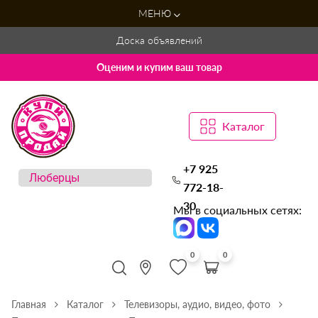
МЕНЮ
Доска объявлений
Оценим и купим ваш товар
Каталог
+7 925
772-18-
30
Мы в социальных сетях:
0
0
Главная
Каталог
Телевизоры, аудио, видео, фото