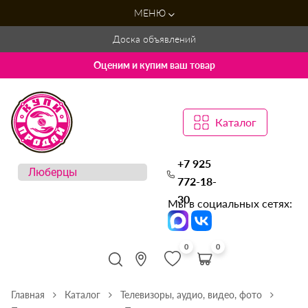
МЕНЮ
Доска объявлений
Оценим и купим ваш товар
Каталог
+7 925
772-18-
30
Мы в социальных сетях:
0
0
Главная
Каталог
Телевизоры, аудио, видео, фото