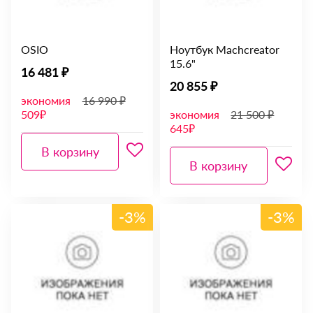
OSIO
Ноутбук Machcreator
15.6"
16 481 ₽
20 855 ₽
экономия
16 990 ₽
509₽
экономия
21 500 ₽
645₽
В корзину
В корзину
-3%
-3%