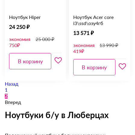
Ноутбук Hiper
Ноутбук Acer core
i3\ssd\озу4гб
24 250 ₽
13 571 ₽
экономия
25 000 ₽
750₽
экономия
13 990 ₽
419₽
В корзину
В корзину
Назад
1
2
Вперед
Ноутбуки б/у в Люберцах