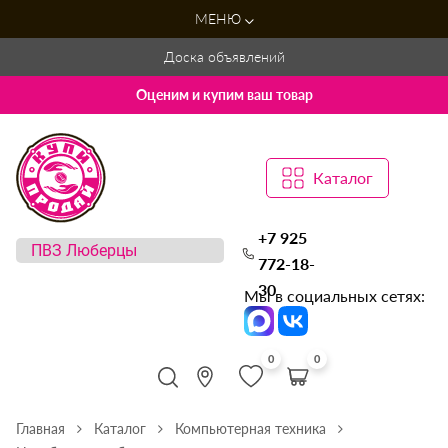
МЕНЮ
Доска объявлений
Оценим и купим ваш товар
Каталог
+7 925
772-18-
30
Мы в социальных сетях:
0
0
Главная
Каталог
Компьютерная техника