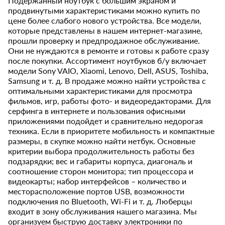
Подержанный ноутбук с большим экраном и
продвинутыми характеристиками можно купить по
цене более слабого нового устройства. Все модели,
которые представлены в нашем интернет-магазине,
прошли проверку и предпродажное обслуживание.
Они не нуждаются в ремонте и готовы к работе сразу
после покупки. Ассортимент ноутбуков б/у включает
модели Sony VAIO, Xiaomi, Lenovo, Dell, ASUS, Toshiba,
Samsung и т. д. В продаже можно найти устройства с
оптимальными характеристиками для просмотра
фильмов, игр, работы фото- и видеоредакторами. Для
серфинга в интернете и пользования офисными
приложениями подойдет и сравнительно недорогая
техника. Если в приоритете мобильность и компактные
размеры, в скупке можно найти нетбук. Основные
критерии выбора продолжительность работы без
подзарядки; вес и габариты корпуса, диагональ и
соотношение сторон монитора; тип процессора и
видеокарты; набор интерфейсов – количество и
месторасположение портов USB, возможности
подключения по Bluetooth, Wi-Fi и т. д. Люберцы
входит в зону обслуживания нашего магазина. Мы
организуем быструю доставку электроники по