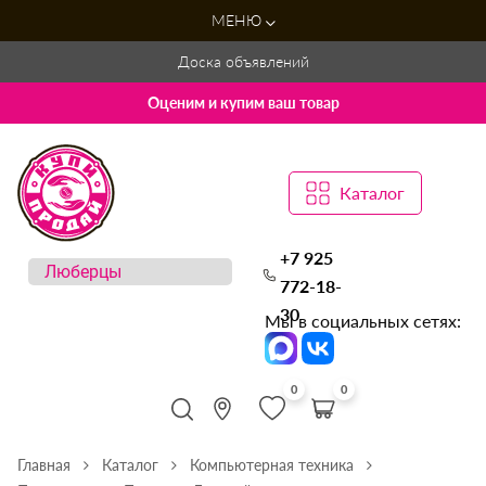
МЕНЮ
Доска объявлений
Оценим и купим ваш товар
Каталог
+7 925
772-18-
30
Мы в социальных сетях:
0
0
Главная
Каталог
Компьютерная техника