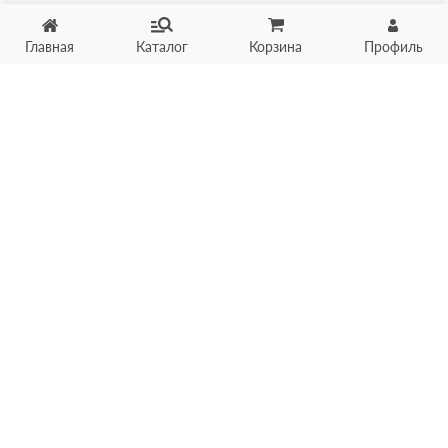
Главная
Каталог
Корзина
Профиль
Хотите продать товар?
Оцените товар по фото
онлайн в течение 10 минут
Загрузить фото