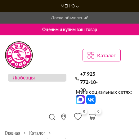
МЕНЮ
Доска объявлений
Оценим и купим ваш товар
Каталог
+7 925
772-18-
30
Мы в социальных сетях:
0
0
Главная
Каталог