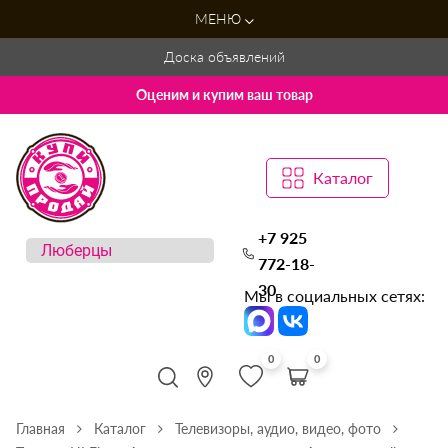
МЕНЮ
Доска объявлений
Оценим и купим ваш товар
Каталог
+7 925
772-18-
30
Мы в социальных сетях:
0
0
Главная
Каталог
Телевизоры, аудио, видео, фото