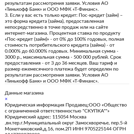
результатам рассмотрения заявки. Условия АО
«Тинькофф Банк» и ООО МФК «Т-Финанс».
3. Если у вас есть только кредит: Пос-кредит (займ) –
это форма кредита (займа), предоставленная
непосредственно в точке продаж или на сайте
интернет-магазина. Процентная ставка по продукту
«Пос-кредит (займ)» - от 0% до 100% годовых, полная
стоимость потребительского кредита (займа) - от
0.000% до 60.000% годовых. Минимальная сумма -
3000 р., максимальная сумма - 500 000 рублей. Срок
предоставления - от 3 до 36 месяцев. Ваш тариф и
размер ежемесячного платежа будет определен по
результатам рассмотрения заявки. Условия АО
«Тинькофф Банк» и ООО МФК «Т-Финанс».
Данные магазина
×
Юридическая информация Продавец:ООО «Общество
с ограниченной ответственностью "СКУПКА""»
Юридический адрес: 115054 Москва
,вн.тер.г.Муниципальный округ Замоскворечье, пер.5-й
Монетчиковский,д.16, пом.2П ИНН 9705225144 ОГРН