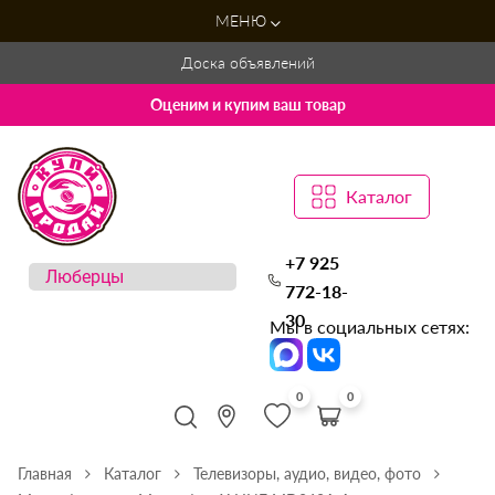
МЕНЮ
Доска объявлений
Оценим и купим ваш товар
Каталог
+7 925
772-18-
30
Мы в социальных сетях:
0
0
Главная
Каталог
Телевизоры, аудио, видео, фото