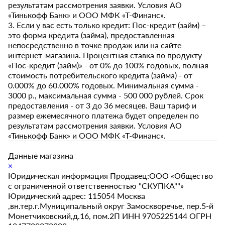
результатам рассмотрения заявки. Условия АО
«Тинькофф Банк» и ООО МФК «Т-Финанс».
3. Если у вас есть только кредит: Пос-кредит (займ) –
это форма кредита (займа), предоставленная
непосредственно в точке продаж или на сайте
интернет-магазина. Процентная ставка по продукту
«Пос-кредит (займ)» - от 0% до 100% годовых, полная
стоимость потребительского кредита (займа) - от
0.000% до 60.000% годовых. Минимальная сумма -
3000 р., максимальная сумма - 500 000 рублей. Срок
предоставления - от 3 до 36 месяцев. Ваш тариф и
размер ежемесячного платежа будет определен по
результатам рассмотрения заявки. Условия АО
«Тинькофф Банк» и ООО МФК «Т-Финанс».
Данные магазина
×
Юридическая информация Продавец:ООО «Общество
с ограниченной ответственностью "СКУПКА""»
Юридический адрес: 115054 Москва
,вн.тер.г.Муниципальный округ Замоскворечье, пер.5-й
Монетчиковский,д.16, пом.2П ИНН 9705225144 ОГРН