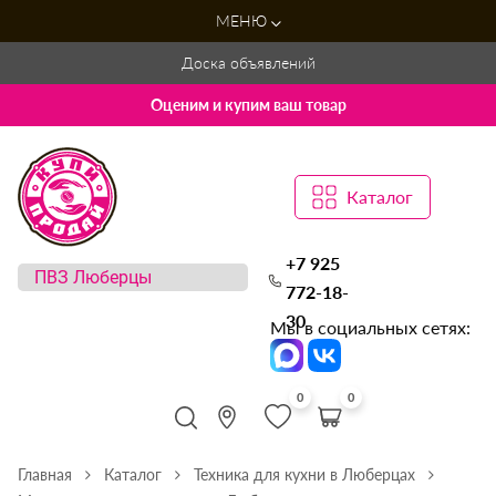
МЕНЮ
Доска объявлений
Оценим и купим ваш товар
Каталог
+7 925
772-18-
30
Мы в социальных сетях:
0
0
Главная
Каталог
Техника для кухни в Люберцах