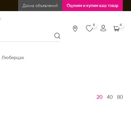
Доска объявлений
Оценим и купим ваш товар
:
0
0
в Люберцах
20
40
80