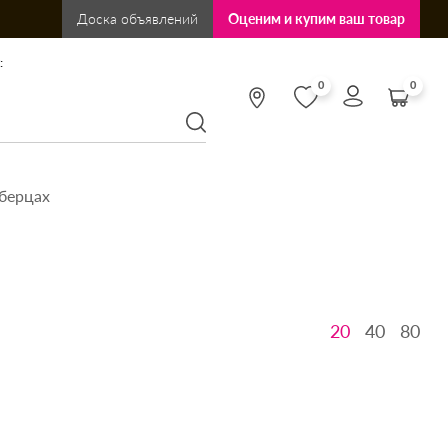
Доска объявлений
Оценим и купим ваш товар
:
0
0
берцах
20
40
80