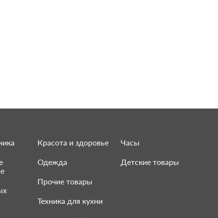
ника
Красота и здоровье
Часы
е
Одежда
Детские товары
ие
Прочие товары
ых
Техника для кухни