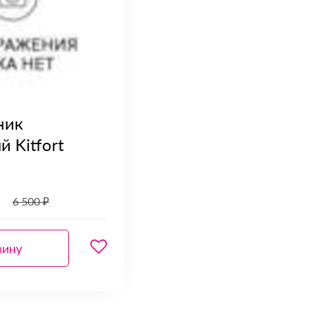
ник
 Kitfort
6 500 ₽
зину