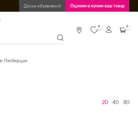
Доска объявлений
Оценим и купим ваш товар
:
0
0
 в Люберцах
20
40
80