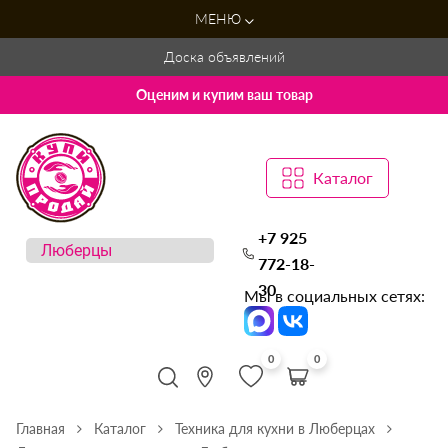
МЕНЮ
Доска объявлений
Оценим и купим ваш товар
Каталог
+7 925
772-18-
30
Мы в социальных сетях:
0
0
Главная
Каталог
Техника для кухни в Люберцах