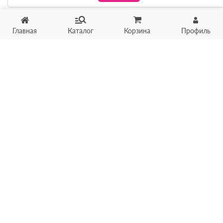
Главная
Каталог
Корзина
Профиль
Хотите продать товар?
Оцените товар по фото
онлайн в течение 10 минут
Загрузить фото