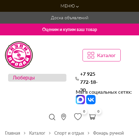
МЕНЮ
Доска объявлений
Оценим и купим ваш товар
Каталог
+7 925
772-18-
30
Мы в социальных сетях:
0
0
Главная
Каталог
Спорт и отдых
Фонарь ручной