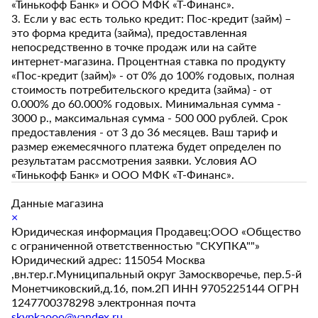
«Тинькофф Банк» и ООО МФК «Т-Финанс».
3. Если у вас есть только кредит: Пос-кредит (займ) –
это форма кредита (займа), предоставленная
непосредственно в точке продаж или на сайте
интернет-магазина. Процентная ставка по продукту
«Пос-кредит (займ)» - от 0% до 100% годовых, полная
стоимость потребительского кредита (займа) - от
0.000% до 60.000% годовых. Минимальная сумма -
3000 р., максимальная сумма - 500 000 рублей. Срок
предоставления - от 3 до 36 месяцев. Ваш тариф и
размер ежемесячного платежа будет определен по
результатам рассмотрения заявки. Условия АО
«Тинькофф Банк» и ООО МФК «Т-Финанс».
Данные магазина
×
Юридическая информация Продавец:ООО «Общество
с ограниченной ответственностью "СКУПКА""»
Юридический адрес: 115054 Москва
,вн.тер.г.Муниципальный округ Замоскворечье, пер.5-й
Монетчиковский,д.16, пом.2П ИНН 9705225144 ОГРН
1247700378298 электронная почта
skypkaooo@yandex.ru