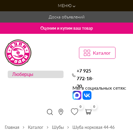
МЕНЮ
Доска объявлений
Оценим и купим ваш товар
Каталог
+7 925
772-18-
30
Мы в социальных сетях:
0
0
Главная
Каталог
Шубы
Шуба норковая 44-46