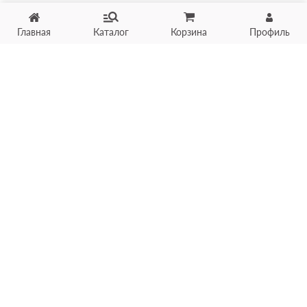
Главная
Каталог
Корзина
Профиль
Хотите продать товар?
Оцените товар по фото
онлайн в течение 10 минут
Загрузить фото