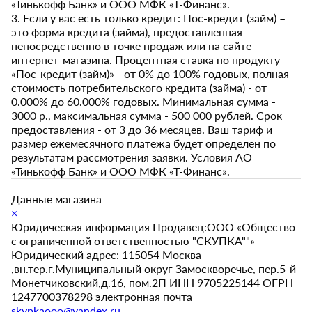
«Тинькофф Банк» и ООО МФК «Т-Финанс».
3. Если у вас есть только кредит: Пос-кредит (займ) –
это форма кредита (займа), предоставленная
непосредственно в точке продаж или на сайте
интернет-магазина. Процентная ставка по продукту
«Пос-кредит (займ)» - от 0% до 100% годовых, полная
стоимость потребительского кредита (займа) - от
0.000% до 60.000% годовых. Минимальная сумма -
3000 р., максимальная сумма - 500 000 рублей. Срок
предоставления - от 3 до 36 месяцев. Ваш тариф и
размер ежемесячного платежа будет определен по
результатам рассмотрения заявки. Условия АО
«Тинькофф Банк» и ООО МФК «Т-Финанс».
Данные магазина
×
Юридическая информация Продавец:ООО «Общество
с ограниченной ответственностью "СКУПКА""»
Юридический адрес: 115054 Москва
,вн.тер.г.Муниципальный округ Замоскворечье, пер.5-й
Монетчиковский,д.16, пом.2П ИНН 9705225144 ОГРН
1247700378298 электронная почта
skypkaooo@yandex.ru