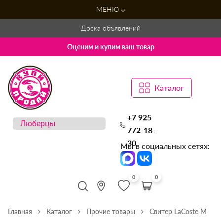
МЕНЮ
Доска объявлений
Оценим и купим ваш товар
Каталог
+7 925
772-18-
30
Мы в социальных сетях:
0
0
Главная
Каталог
Прочие товары
Свитер LaCoste M