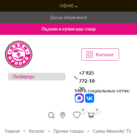
МЕНЮ
Доска объявлений
Оценим и купим ваш товар
Каталог
+7 925
772-18-
30
Мы в социальных сетях:
0
0
Главная
Каталог
Прочие товары
Сумка Alexander TS