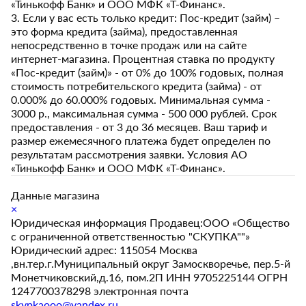
«Тинькофф Банк» и ООО МФК «Т-Финанс».
3. Если у вас есть только кредит: Пос-кредит (займ) –
это форма кредита (займа), предоставленная
непосредственно в точке продаж или на сайте
интернет-магазина. Процентная ставка по продукту
«Пос-кредит (займ)» - от 0% до 100% годовых, полная
стоимость потребительского кредита (займа) - от
0.000% до 60.000% годовых. Минимальная сумма -
3000 р., максимальная сумма - 500 000 рублей. Срок
предоставления - от 3 до 36 месяцев. Ваш тариф и
размер ежемесячного платежа будет определен по
результатам рассмотрения заявки. Условия АО
«Тинькофф Банк» и ООО МФК «Т-Финанс».
Данные магазина
×
Юридическая информация Продавец:ООО «Общество
с ограниченной ответственностью "СКУПКА""»
Юридический адрес: 115054 Москва
,вн.тер.г.Муниципальный округ Замоскворечье, пер.5-й
Монетчиковский,д.16, пом.2П ИНН 9705225144 ОГРН
1247700378298 электронная почта
skypkaooo@yandex.ru