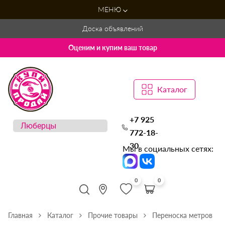
МЕНЮ
Доска объявлений
Оценим и купим ваш товар
Каталог
+7 925
772-18-
30
Мы в социальных сетях:
0
0
Главная
Каталог
Прочие товары
Переноска метров