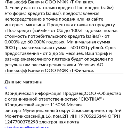
«Тинькофф Банк» и ООО МФК «Т-Финанс».
3. Если у вас есть только кредит: Пос-кредит (займ) –
это форма кредита (займа), предоставленная
непосредственно в точке продаж или на сайте
интернет-магазина. Процентная ставка по продукту
«Пос-кредит (займ)» - от 0% до 100% годовых, полная
стоимость потребительского кредита (займа) - от
0.000% до 60.000% годовых. Минимальная сумма -
3000 р., максимальная сумма - 500 000 рублей. Срок
предоставления - от 3 до 36 месяцев. Ваш тариф и
размер ежемесячного платежа будет определен по
результатам рассмотрения заявки. Условия АО
«Тинькофф Банк» и ООО МФК «Т-Финанс».
Данные магазина
×
Юридическая информация Продавец:ООО «Общество
с ограниченной ответственностью "СКУПКА""»
Юридический адрес: 115054 Москва
,вн.тер.г.Муниципальный округ Замоскворечье, пер.5-й
Монетчиковский,д.16, пом.2П ИНН 9705225144 ОГРН
1247700378298 электронная почта
skypkaooo@yandex.ru