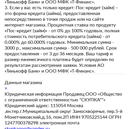
«Тинькофф Банк» и ООО МФК «Т-Финанс».
3. Если у вас есть только кредит: Пос-кредит (займ) –
это форма кредита (займа), предоставленная
непосредственно в точке продаж или на сайте
интернет-магазина. Процентная ставка по продукту
«Пос-кредит (займ)» - от 0% до 100% годовых, полная
стоимость потребительского кредита (займа) - от
0.000% до 60.000% годовых. Минимальная сумма -
3000 р., максимальная сумма - 500 000 рублей. Срок
предоставления - от 3 до 36 месяцев. Ваш тариф и
размер ежемесячного платежа будет определен по
результатам рассмотрения заявки. Условия АО
«Тинькофф Банк» и ООО МФК «Т-Финанс».
Данные магазина
×
Юридическая информация Продавец:ООО «Общество
с ограниченной ответственностью "СКУПКА""»
Юридический адрес: 115054 Москва
,вн.тер.г.Муниципальный округ Замоскворечье, пер.5-й
Монетчиковский,д.16, пом.2П ИНН 9705225144 ОГРН
1247700378298 электронная почта
skypkaooo@yandex.ru