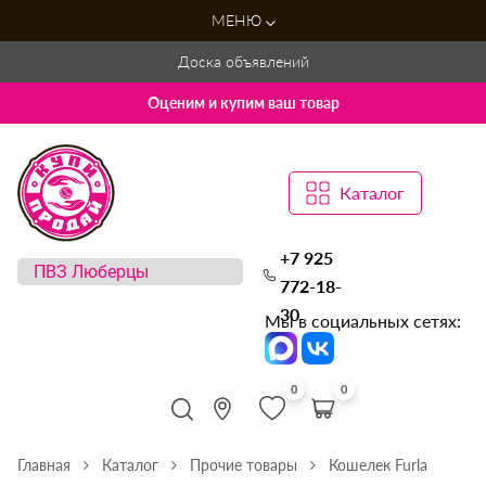
МЕНЮ
Доска объявлений
Оценим и купим ваш товар
Каталог
+7 925
772-18-
30
Мы в социальных сетях:
0
0
Главная
Каталог
Прочие товары
Кошелек Furla