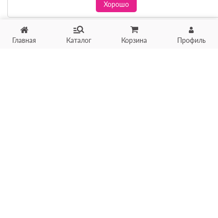
Хорошо
Главная
Каталог
Корзина
Профиль
Хотите продать товар?
Оцените товар по фото
онлайн в течение 10 минут
Загрузить фото