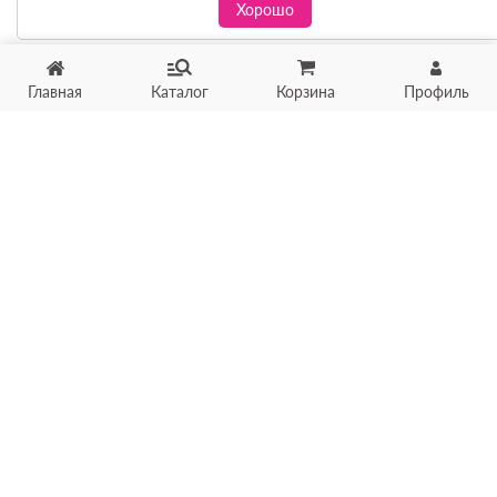
Хорошо
Главная
Каталог
Корзина
Профиль
Хотите продать товар?
Оцените товар по фото
онлайн в течение 10 минут
Загрузить фото