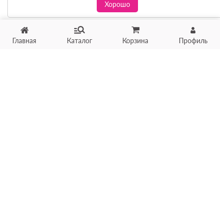
Хорошо
Главная
Каталог
Корзина
Профиль
Хотите продать товар?
Оцените товар по фото
онлайн в течение 10 минут
Загрузить фото