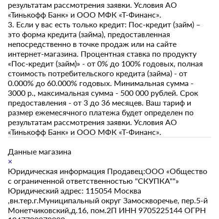
результатам рассмотрения заявки. Условия АО
«Тинькофф Банк» и ООО МФК «Т-Финанс».
3. Если у вас есть только кредит: Пос-кредит (займ) –
это форма кредита (займа), предоставленная
непосредственно в точке продаж или на сайте
интернет-магазина. Процентная ставка по продукту
«Пос-кредит (займ)» - от 0% до 100% годовых, полная
стоимость потребительского кредита (займа) - от
0.000% до 60.000% годовых. Минимальная сумма -
3000 р., максимальная сумма - 500 000 рублей. Срок
предоставления - от 3 до 36 месяцев. Ваш тариф и
размер ежемесячного платежа будет определен по
результатам рассмотрения заявки. Условия АО
«Тинькофф Банк» и ООО МФК «Т-Финанс».
Данные магазина
×
Юридическая информация Продавец:ООО «Общество
с ограниченной ответственностью "СКУПКА""»
Юридический адрес: 115054 Москва
,вн.тер.г.Муниципальный округ Замоскворечье, пер.5-й
Монетчиковский,д.16, пом.2П ИНН 9705225144 ОГРН