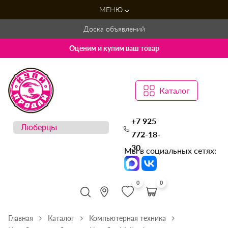
МЕНЮ
Доска объявлений
Оценим и купим ваш товар
Каталог
+7 925
772-18-
30
Мы в социальных сетях:
0
0
Главная
Каталог
Компьютерная техника