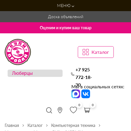
МЕНЮ
Доска объявлений
Оценим и купим ваш товар
Каталог
+7 925
772-18-
30
Мы в социальных сетях:
0
0
Главная
Каталог
Компьютерная техника