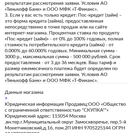
результатам рассмотрения заявки. Условия АО
«Тинькофф Банк» и ООО МФК «Т-Финанс».
3. Если у вас есть только кредит: Пос-кредит (займ) –
это форма кредита (займа), предоставленная
непосредственно в точке продаж или на сайте
интернет-магазина. Процентная ставка по продукту
«Пос-кредит (займ)» - от 0% до 100% годовых, полная
стоимость потребительского кредита (займа) - от
0.000% до 60.000% годовых. Минимальная сумма -
3000 р., максимальная сумма - 500 000 рублей. Срок
предоставления - от 3 до 36 месяцев. Ваш тариф и
размер ежемесячного платежа будет определен по
результатам рассмотрения заявки. Условия АО
«Тинькофф Банк» и ООО МФК «Т-Финанс».
Данные магазина
×
Юридическая информация Продавец:ООО «Общество
с ограниченной ответственностью "СКУПКА""»
Юридический адрес: 115054 Москва
,вн.тер.г.Муниципальный округ Замоскворечье, пер.5-й
Монетчиковский,д.16, пом.2П ИНН 9705225144 ОГРН