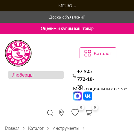
МЕНЮ
Доска объявлений
Оценим и купим ваш товар
Каталог
+7 925
772-18-
30
Мы в социальных сетях:
0
0
Главная
Каталог
Инструменты