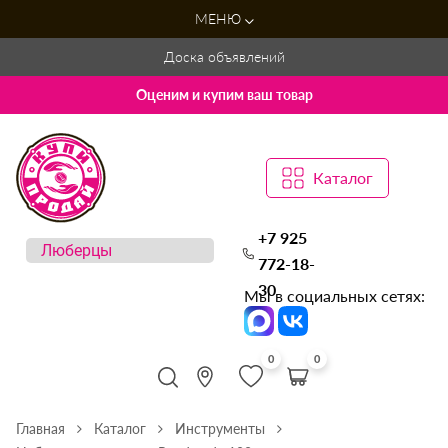
МЕНЮ
Доска объявлений
Оценим и купим ваш товар
Каталог
+7 925
772-18-
30
Мы в социальных сетях:
0
0
Главная
Каталог
Инструменты