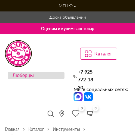
МЕНЮ
Доска объявлений
Оценим и купим ваш товар
Каталог
+7 925
772-18-
30
Мы в социальных сетях:
0
0
Главная
Каталог
Инструменты