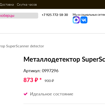
Доставка
Скупка часов
Мы в социальных сетях
+7 925 772-18-30
ор SuperScanner detector
Металлодетектор SuperSca
Артикул: 0997296
873 ₽ *
900 ₽
Идеальное состояние