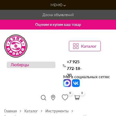
МЕНЮ
Доска объявлений
Оценим и купим ваш товар
Каталог
+7 925
772-18-
30
Мы в социальных сетях:
0
0
Главная
Каталог
Инструменты